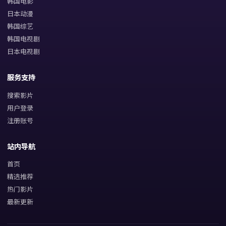
韩国电影
日本动漫
韩国综艺
韩国电视剧
日本电视剧
服务支持
搜索影片
用户登录
注册账号
站内导航
首页
精选推荐
热门影片
最新更新