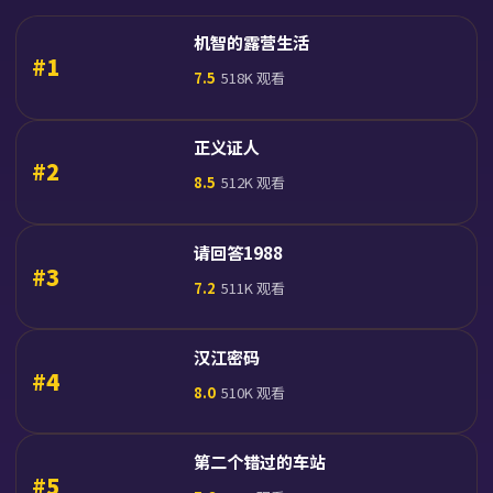
机智的露营生活
#
1
7.5
518K
观看
正义证人
#
2
8.5
512K
观看
请回答1988
#
3
7.2
511K
观看
汉江密码
#
4
8.0
510K
观看
第二个错过的车站
#
5